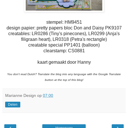
stempel: HM9451
design papier: pretty papers bloc Don and Daisy PK9107
creatables: LR0286 (Tiny's pinecones), LR0299 (Anja's
filigraan heart), LR0318 (Petra's rectangle)
creatable special PP1401 (balloon)
clearstamp: CS0881
kaart gemaakt door Hanny
You don't read Dutch? Translate the blog into any language with the Google Translate
button at the top of this blog!
Marianne Design
op
07:00
Delen
‹
›
Homepage